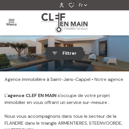
0
Fr
Menu
MON
Filtrer
AGENCE
MES
VENTES
Agence immobilière à Saint-Jans-Cappel
Notre agence
MES
L'
agence CLEF EN MAIN
s'occupe de votre projet
VENDUS
immobilier en vous offrant un service sur-mesure .
ESTIMATION
Nous vous accompagnons dans tous le secteur de la
ALERTE
FLANDRE dans le triangle ARMENTIERES, STEENVOORDE,