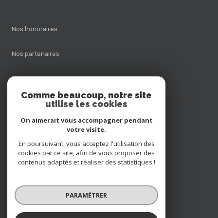
Nos honoraires
Nos partenaires
Mentions légales
Comme beaucoup, notre site
utilise les cookies
Admin
On aimerait vous accompagner pendant
Politique RGPD
votre visite.
En poursuivant, vous acceptez l'utilisation des
cookies par ce site, afin de vous proposer des
Cookies
contenus adaptés et réaliser des statistiques !
© 2026 | Tous droits réservés
PARAMÉTRER