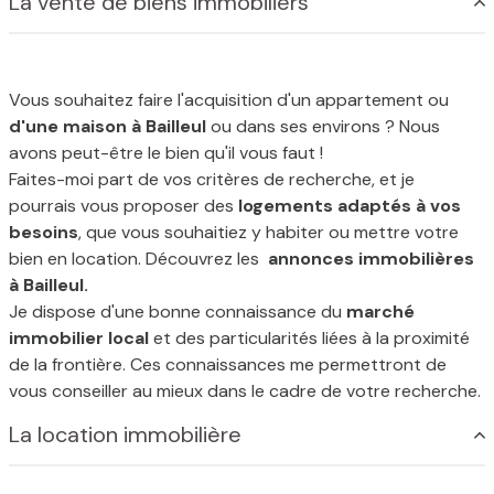
La vente de biens immobiliers
Concernant votre financement, une étude préalable vous
sera proposé et un partenaire validera votre budget avec
les conditions d'emprunt les plus intéressantes du marché.
La notion de service est très importante pour mon agence
Vous souhaitez faire l'acquisition d'un appartement ou
et je peux offrir à chaque client une prestation
CLEF EN
d'une maison à Bailleul
ou dans ses environs ? Nous
MAIN.
avons peut-être le bien qu'il vous faut !
Clef en Main,
agence immobilière à St Jans Cappel
vous
Faites-moi part de vos critères de recherche, et je
accompagne dans vos différentes recherches
pourrais vous proposer des
logements adaptés à vos
immobilières. Situés près de la frontière belge et de Bailleul,
besoins
, que vous souhaitiez y habiter ou mettre votre
nous disposons d'une bonne connaissance du marché de
bien en location. Découvrez les
annonces immobilières
cette ville.
à Bailleul.
Je dispose d'une bonne connaissance du
marché
Un projet immobilier à Bailleul, St Jans Cappel ?
immobilier local
et des particularités liées à la proximité
Découvrez nos prestations !
de la frontière. Ces connaissances me permettront de
Je vous accompagne dans votre recherche de maison ou
vous conseiller au mieux dans le cadre de votre recherche.
d'appartement, que ce soit pour un achat ou pour une
location.
La location immobilière