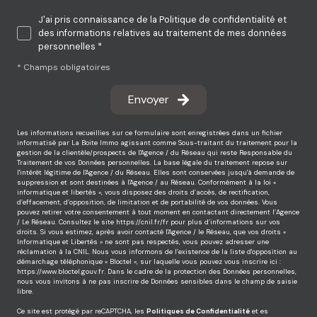
J'ai pris connaissance de la Politique de confidentialité et
des informations relatives au traitement de mes données
personnelles *
* Champs obligatoires
Envoyer
Les informations recueillies sur ce formulaire sont enregistrées dans un fichier
informatisé par La Boite Immo agissant comme Sous-traitant du traitement pour la
gestion de la clientèle/prospects de l'Agence / du Réseau qui reste Responsable du
Traitement de vos Données personnelles. La base légale du traitement repose sur
l'intérêt légitime de l'Agence / du Réseau. Elles sont conservées jusqu'à demande de
suppression et sont destinées à l'Agence / au Réseau. Conformément à la loi «
informatique et libertés », vous disposez des droits d’accès, de rectification,
d’effacement, d’opposition, de limitation et de portabilité de vos données. Vous
pouvez retirer votre consentement à tout moment en contactant directement l’Agence
/ Le Réseau. Consultez le site
https://cnil.fr/fr
pour plus d’informations sur vos
droits. Si vous estimez, après avoir contacté l'Agence / le Réseau, que vos droits «
Informatique et Libertés » ne sont pas respectés, vous pouvez adresser une
réclamation à la CNIL. Nous vous informons de l’existence de la liste d'opposition au
démarchage téléphonique « Bloctel », sur laquelle vous pouvez vous inscrire ici :
https://www.bloctel.gouv.fr
. Dans le cadre de la protection des Données personnelles,
nous vous invitons à ne pas inscrire de Données sensibles dans le champ de saisie
libre.
Ce site est protégé par reCAPTCHA, les
Politiques de Confidentialité
et es