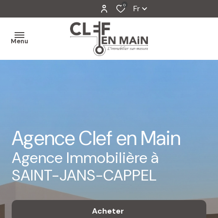
0
Fr
Menu
MON
AGENCE
MES
VENTES
Agence Clef en Main
MES
Agence Immobilière à
VENDUS
SAINT-JANS-CAPPEL
ESTIMATION
ALERTE
Acheter