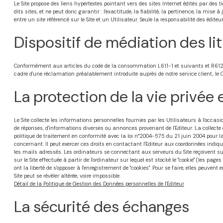
Le Site propose des liens hypertextes pointant vers des sites Internet édités par des 
dits sites, et ne peut donc garantir : l'exactitude, la fiabilité, la pertinence, la mis
entre un site référencé sur le Site et un Utilisateur. Seule la responsabilité des éditeu
Dispositif de médiation des l
Conformément aux articles du code de la consommation L611-1 et suivants et R612-1 et
cadre d'une réclamation préalablement introduite auprès de notre service client, l
La protection de la vie privée
Le Site collecte les informations personnelles fournies par les Utilisateurs à l'occasion
de réponses, d'informations diverses ou annonces provenant de l'Editeur. La collecte
politique de traitement en conformité avec la loi n°2004-575 du 21 juin 2004 pour la
concernant. Il peut exercer ces droits en contactant l'Editeur aux coordonnées indiqué
les mails adressés. Les ordinateurs se connectant aux serveurs du Site reçoivent su
sur le Site effectuée à partir de l'ordinateur sur lequel est stocké le "cookie" (les pa
ont la liberté de s'opposer à l'enregistrement de "cookies". Pour se faire, elles peuve
Site peut se révéler altérée, voire impossible.
Détail de la Politique de Gestion des Données personnelles de l'Editeur
La sécurité des échanges