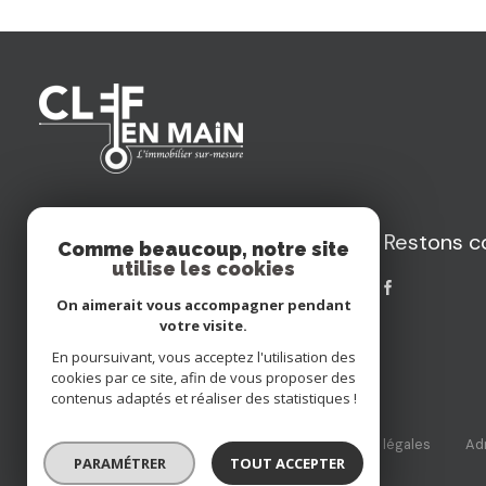
Restons c
Agence Clef en Main
Comme beaucoup, notre site
utilise les cookies
+33625785078
On aimerait vous accompagner pendant
remi.ente@gmail.com
votre visite.
78 Meulenstraete
En poursuivant, vous acceptez l'utilisation des
59270 Saint-Jans-Cappel
cookies par ce site, afin de vous proposer des
contenus adaptés et réaliser des statistiques !
Nos honoraires
Nos partenaires
Mentions légales
Ad
PARAMÉTRER
TOUT ACCEPTER
© 2026 | Tous droits réservés