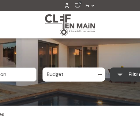
0
Fr
Budget
Filtr
es