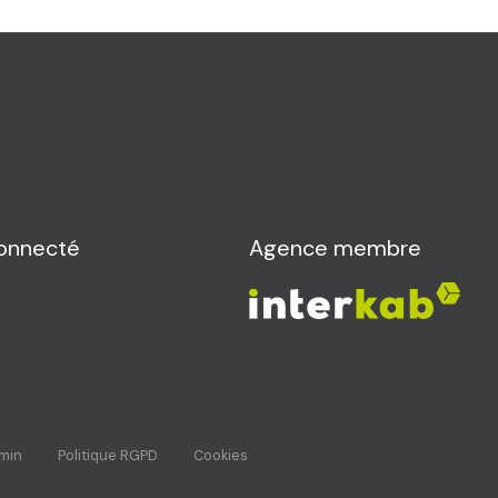
onnecté
Agence membre
min
Politique RGPD
Cookies