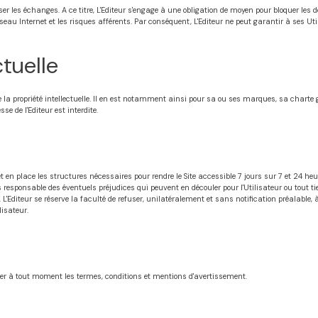
ser les échanges. A ce titre, L'Editeur s'engage à une obligation de moyen pour bloquer les
eau Internet et les risques afférents. Par conséquent, L'Editeur ne peut garantir à ses Uti
ctuelle
de la propriété intellectuelle. Il en est notamment ainsi pour sa ou ses marques, sa charte 
e de l'Editeur est interdite.
met en place les structures nécessaires pour rendre le Site accessible 7 jours sur 7 et 24
esponsable des éventuels préjudices qui peuvent en découler pour l'Utilisateur ou tout tie
diteur se réserve la faculté de refuser, unilatéralement et sans notification préalable, à t
isateur.
ender à tout moment les termes, conditions et mentions d'avertissement.