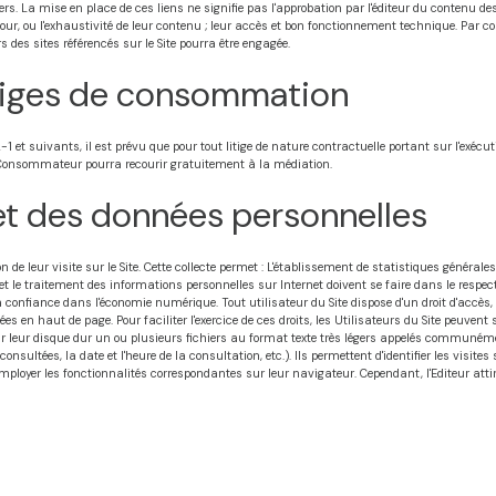
tiers. La mise en place de ces liens ne signifie pas l'approbation par l'éditeur du contenu 
e à jour, ou l'exhaustivité de leur contenu ; leur accès et bon fonctionnement technique. Par c
rs des sites référencés sur le Site pourra être engagée.
itiges de consommation
 suivants, il est prévu que pour tout litige de nature contractuelle portant sur l'exécuti
e Consommateur pourra recourir gratuitement à la médiation.
 et des données personnelles
 de leur visite sur le Site. Cette collecte permet : L'établissement de statistiques générales 
 et le traitement des informations personnelles sur Internet doivent se faire dans le resp
 confiance dans l'économie numérique. Tout utilisateur du Site dispose d'un droit d'accès,
es en haut de page. Pour faciliter l'exercice de ces droits, les Utilisateurs du Site peuvent
r leur disque dur un ou plusieurs fichiers au format texte très légers appelés communément
ges consultées, la date et l'heure de la consultation, etc.). Ils permettent d'identifier les v
nt employer les fonctionnalités correspondantes sur leur navigateur. Cependant, l'Editeur atti