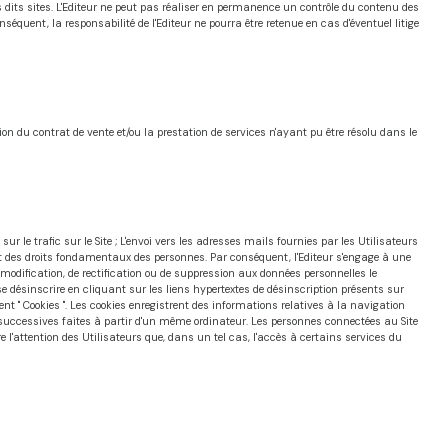
des dits sites. L'Editeur ne peut pas réaliser en permanence un contrôle du contenu des
onséquent, la responsabilité de l'Editeur ne pourra être retenue en cas d'éventuel litige
on du contrat de vente et/ou la prestation de services n'ayant pu être résolu dans le
sur le trafic sur le Site ; L'envoi vers les adresses mails fournies par les Utilisateurs
ect des droits fondamentaux des personnes. Par conséquent, l'Editeur s'engage à une
 modification, de rectification ou de suppression aux données personnelles le
 se désinscrire en cliquant sur les liens hypertextes de désinscription présents sur
 " Cookies ". Les cookies enregistrent des informations relatives à la navigation
isites successives faites à partir d'un même ordinateur. Les personnes connectées au Site
re l'attention des Utilisateurs que, dans un tel cas, l'accès à certains services du