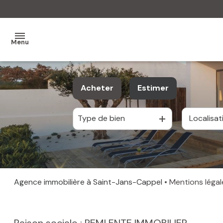
Menu
MON
Acheter
Estimer
AGENCE
Type de bien
MES
De l'ancien
VENTES
MES
VENDUS
Agence immobilière à Saint-Jans-Cappel
Mentions légal
ESTIMATION
ALERTE
Raison sociale : REMI ENTE IMMOBILIER