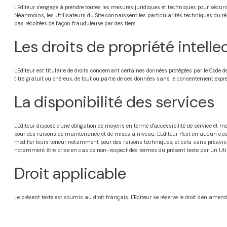
L'Editeur s'engage à prendre toutes les mesures juridiques et techniques pour sécuri
Néanmoins, les Utilisateurs du Site connaissent les particularités techniques du rés
pas récoltées de façon frauduleuse par des tiers.
Les droits de propriété intelle
L'Editeur est titulaire de droits concernant certaines données protégées par le Code 
titre gratuit ou onéreux, de tout ou partie de ces données sans le consentement express
La disponibilité des services
L'Editeur dispose d'une obligation de moyens en terme d'accessibilité de service et 
pour des raisons de maintenance et de mises à niveau. L'Editeur n'est en aucun cas r
modifier leurs teneur notamment pour des raisons techniques, et cela sans préavis. L'E
notamment être prise en cas de non-respect des termes du présent texte par un Util
Droit applicable
Le présent texte est soumis au droit français. L'Editeur se réserve le droit d'en am