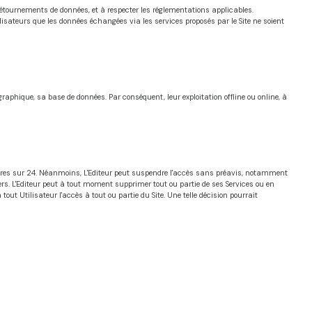
 détournements de données, et à respecter les réglementations applicables.
lisateurs que les données échangées via les services proposés par le Site ne soient
graphique, sa base de données. Par conséquent, leur exploitation offline ou online, à
 heures sur 24. Néanmoins, L'Editeur peut suspendre l'accès sans préavis, notamment
rs. L'Editeur peut à tout moment supprimer tout ou partie de ses Services ou en
out Utilisateur l'accès à tout ou partie du Site. Une telle décision pourrait