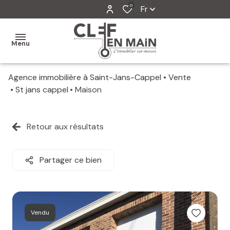
0
Fr
Menu
Agence immobilière à Saint-Jans-Cappel
Vente
MON
St jans cappel
Maison
AGENCE
MES
Retour aux résultats
VENTES
MES
Partager ce bien
VENDUS
ESTIMATION
Vendu
ALERTE