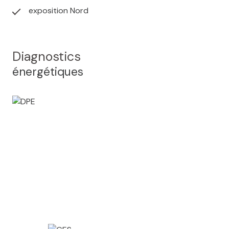
200 000 € net vendeur.
exposition Nord
Envie d'en savoir plus ? Prenez contact avec votre
agence CLEF EN MAIN Référence : 12
Diagnostics
énergétiques