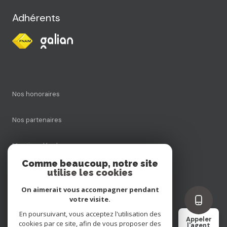
Adhérents
Nos honoraires
Nos partenaires
Mentions légales
Comme beaucoup, notre site
utilise les cookies
Admin
On aimerait vous accompagner pendant
Politique RGPD
votre visite.
En poursuivant, vous acceptez l'utilisation des
Appeler
cookies par ce site, afin de vous proposer des
Cookies
l'agent