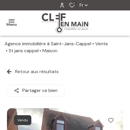
0
Fr
Menu
Agence immobilière à Saint-Jans-Cappel
Vente
MON
St jans cappel
Maison
AGENCE
MES
Retour aux résultats
VENTES
MES
Partager ce bien
VENDUS
ESTIMATION
Vendu
ALERTE