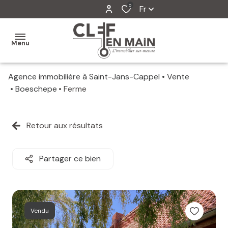
0
Fr
Menu
Agence immobilière à Saint-Jans-Cappel
Vente
MON
Boeschepe
Ferme
AGENCE
MES
Retour aux résultats
VENTES
MES
Partager ce bien
VENDUS
ESTIMATION
Vendu
ALERTE