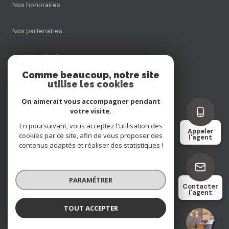
Nos honoraires
Nos partenaires
Mentions légales
Comme beaucoup, notre site
utilise les cookies
Admin
On aimerait vous accompagner pendant
Politique RGPD
votre visite.
En poursuivant, vous acceptez l'utilisation des
Appeler
cookies par ce site, afin de vous proposer des
Cookies
l'agent
contenus adaptés et réaliser des statistiques !
© 2026 | Tous droits réservés
PARAMÉTRER
Contacter
l'agent
Réalisé par
TOUT ACCEPTER
Remi ENTE
Négociateur