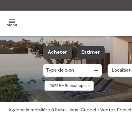
Menu
MON
Acheter
Estimer
AGENCE
Type de bien
MES
Localisat
De l'ancien
VENTES
59299 - Boeschepe
MES
VENDUS
Agence immobilière à Saint-Jans-Cappel
Vente
Boesc
ESTIMATION
ALERTE