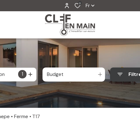
0
Fr
1
Budget
Filtr
ion
hepe
Ferme
T17