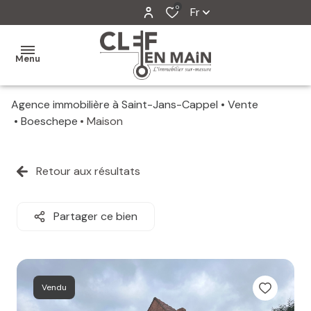
0
Fr
Menu
Agence immobilière à Saint-Jans-Cappel
Vente
MON
Boeschepe
Maison
AGENCE
MES
Retour aux résultats
VENTES
MES
Partager ce bien
VENDUS
ESTIMATION
Vendu
ALERTE