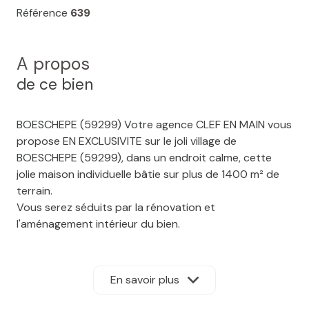
Référence
639
A propos
de ce bien
BOESCHEPE (59299) Votre agence CLEF EN MAIN vous
propose EN EXCLUSIVITE sur le joli village de
BOESCHEPE (59299), dans un endroit calme, cette
jolie maison individuelle bâtie sur plus de 1400 m² de
terrain.
Vous serez séduits par la rénovation et
l'aménagement intérieur du bien.
La maison offre 135 m² habitables se composant d'un
hall d'entrée, d'une une belle pièce de vie de ouverte
sur une cuisine équipée, un WC et une grande
En savoir plus
buanderie
Au premier étage : QUATRES CHAMBRES dont une