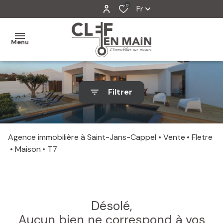
0
Fr
Menu
MON
Filtrer
AGENCE
MES
VENTES
Agence immobilière à Saint-Jans-Cappel
Vente
Fletre
Maison
T7
MES
VENDUS
ESTIMATION
Désolé,
ALERTE
Aucun bien ne correspond à vos