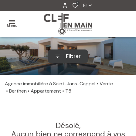
0
Fr
Menu
MON
Filtrer
AGENCE
MES
VENTES
Agence immobilière à Saint-Jans-Cappel
Vente
Berthen
Appartement
T5
MES
VENDUS
ESTIMATION
Désolé,
ALERTE
Aucun bien ne correspond à vos