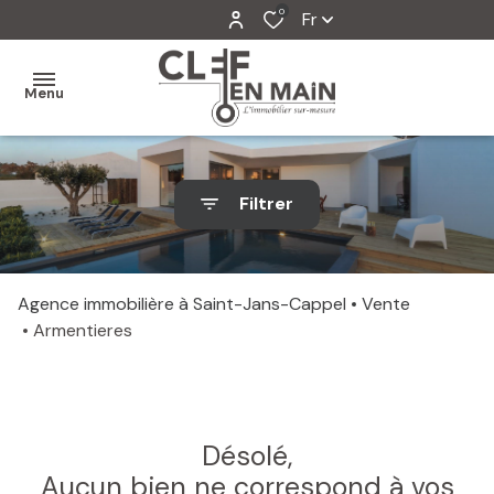
0
Fr
Menu
MON
Filtrer
AGENCE
MES
VENTES
Agence immobilière à Saint-Jans-Cappel
Vente
Armentieres
MES
VENDUS
ESTIMATION
Désolé,
ALERTE
Aucun bien ne correspond à vos