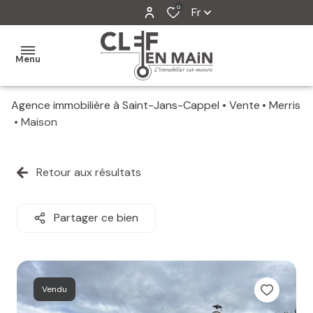
0
Fr
Menu
Agence immobilière à Saint-Jans-Cappel
Vente
Merris
MON
Maison
AGENCE
MES
Retour aux résultats
VENTES
MES
Partager ce bien
VENDUS
ESTIMATION
Vendu
ALERTE