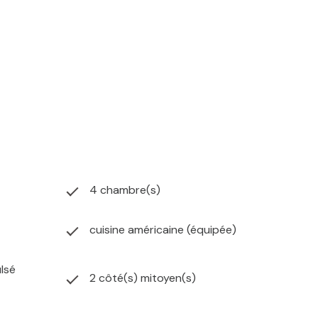
istré sous le SIREN 534 976 196 au RCS de DUNKERQUE
€ net vendeur. Envie d'en savoir plus ? Prenez contact
4 chambre(s)
cuisine américaine (équipée)
ulsé
2 côté(s) mitoyen(s)