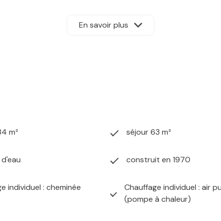
IN - Monsieur Sébastien SWYNDAUW Tél O6 33 38 6O 99 enreg
nt 13 000 € (3.99%) à la charge de l'acquéreur, soit 326 000 
En savoir plus
84 m²
séjour 63 m²
) d'eau
construit en 1970
e individuel : cheminée
Chauffage individuel : air p
(pompe à chaleur)