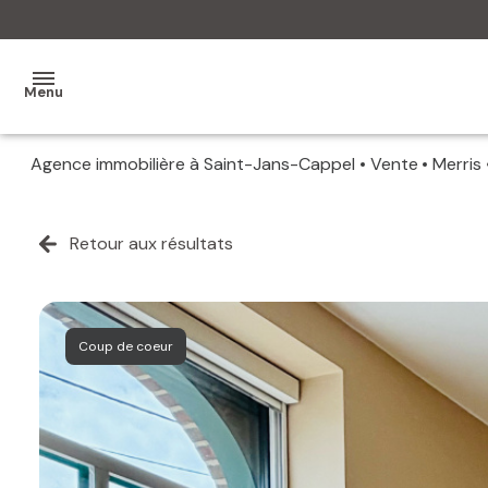
Menu
Agence immobilière à Saint-Jans-Cappel
Vente
Merris
MON
AGENCE
Retour aux résultats
MES
VENTES
MES
Coup de coeur
VENDUS
ESTIMATION
ALERTE