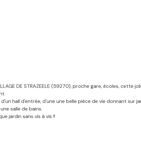
LAGE DE STRAZEELE (59270), proche gare, écoles, cette jol
nt.
'un hall d'entrée, d'une une belle pièce de vie donnant sur ja
une salle de bains.
e jardin sans vis à vis !!
posé sont disponibles sur le site Géorisques : www.georisques.