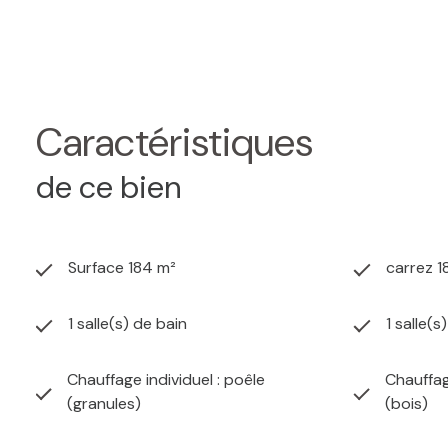
Pour toute visite, contactez votre agence CLEF EN MA
Prix de vente : 339 000 € Honoraires d'agence inclus do
avec votre agence CLEF EN MAIN Référence : 828
Caractéristiques
de ce bien
Surface 184 m²
carrez 1
1 salle(s) de bain
1 salle(s
Chauffage individuel : poêle
Chauffag
(granules)
(bois)