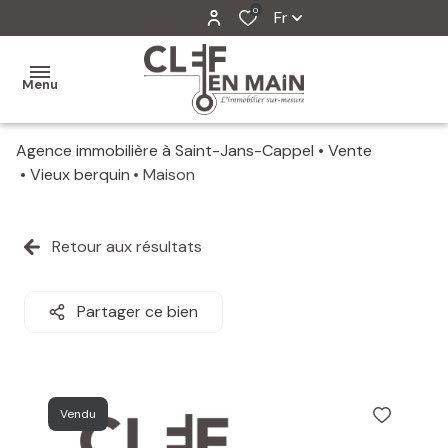
0
Fr
Menu
Agence immobilière à Saint-Jans-Cappel
Vente
MON
Vieux berquin
Maison
AGENCE
MES
Retour aux résultats
VENTES
MES
Partager ce bien
VENDUS
ESTIMATION
Vendu
ALERTE