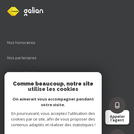
Nos honoraires
Nos partenaires
Mentions légales
Comme beaucoup, notre site
utilise les cookies
Admin
On aimerait vous accompagner pendant
Politique RGPD
votre visite.
En poursuivant, vous acceptez l'utilisation des
Appeler
cookies par ce site, afin de vous proposer des
Cookies
l'agent
contenus adaptés et réaliser des statistiques !