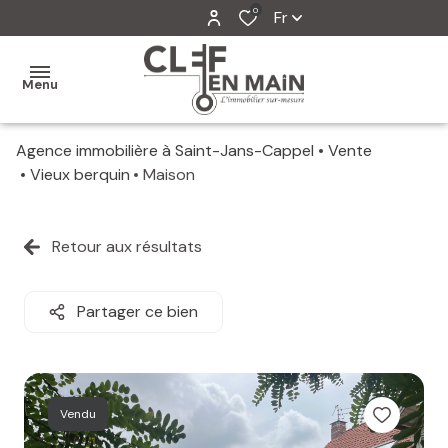
0
Fr
Menu
Agence immobilière à Saint-Jans-Cappel
Vente
MON
Vieux berquin
Maison
AGENCE
MES
Retour aux résultats
VENTES
MES
Partager ce bien
VENDUS
ESTIMATION
Vendu
ALERTE