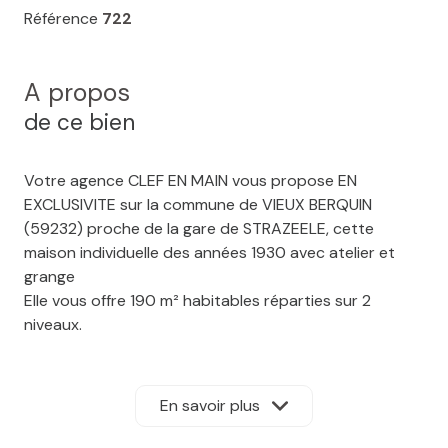
Référence
722
A propos
de ce bien
Votre agence CLEF EN MAIN vous propose EN
EXCLUSIVITE sur la commune de VIEUX BERQUIN
(59232) proche de la gare de STRAZEELE, cette
maison individuelle des années 1930 avec atelier et
grange
Elle vous offre 190 m² habitables réparties sur 2
niveaux.
Au rez de chaussée : un hall d'entrée, un bureau ou
chambre de 13 m², un salon-séjour ouvert, une cuisine
équipée, un WC, une cave
En savoir plus
Au premier étage : 3 grandes chambres avec un
potentiel de chambres supplémentaires et une salle