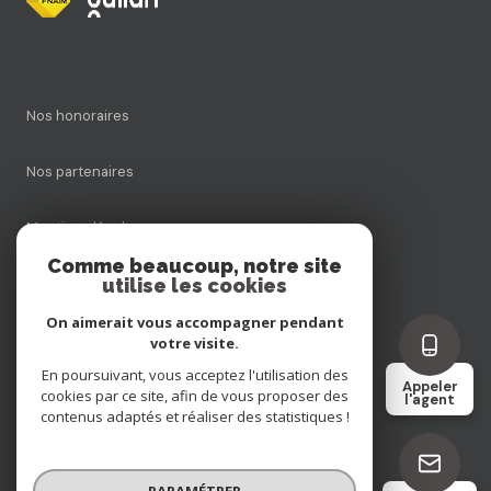
Nos honoraires
Nos partenaires
Mentions légales
Comme beaucoup, notre site
utilise les cookies
Admin
On aimerait vous accompagner pendant
Politique RGPD
votre visite.
En poursuivant, vous acceptez l'utilisation des
Appeler
cookies par ce site, afin de vous proposer des
Cookies
l'agent
contenus adaptés et réaliser des statistiques !
© 2026 | Tous droits réservés
PARAMÉTRER