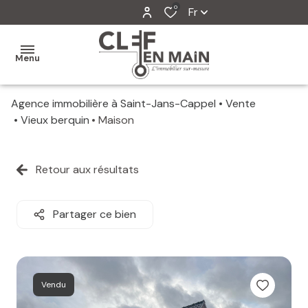
0
Fr
Menu
Agence immobilière à Saint-Jans-Cappel
Vente
MON
Vieux berquin
Maison
AGENCE
MES
Retour aux résultats
VENTES
MES
Partager ce bien
VENDUS
ESTIMATION
Vendu
ALERTE