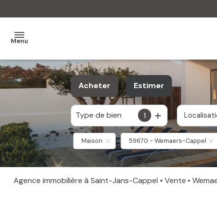
Menu
MON
Acheter
Estimer
AGENCE
Type de bien
1
MES
Localisat
De l'ancien
VENTES
Maison
59670 - Wemaers-Cappel
MES
VENDUS
Agence immobilière à Saint-Jans-Cappel
Vente
Wema
ESTIMATION
ALERTE