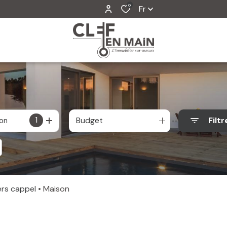
0
Fr
1
Budget
Filtr
ion
ers cappel
Maison