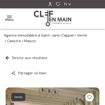
0
Fr
Menu
Agence immobilière à Saint-Jans-Cappel
Vente
MON
Caestre
Maison
AGENCE
MES
Retour aux résultats
VENTES
MES
Partager ce bien
VENDUS
ESTIMATION
Vendu
ALERTE