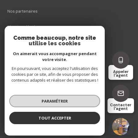
Nos partenaires
Mentions légales
Comme beaucoup, notre site
utilise les cookies
Admin
On aimerait vous accompagner pendant
Politique RGPD
votre visite.
En poursuivant, vous acceptez l'utilisation des
Appeler
cookies par ce site, afin de vous proposer des
Cookies
l'agent
contenus adaptés et réaliser des statistiques !
© 2026 | Tous droits réservés
PARAMÉTRER
Contacter
l'agent
Réalisé par
TOUT ACCEPTER
Remi ENTE
Négociateur