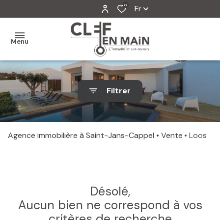
0
Fr
Menu
MON
Filtrer
AGENCE
MES
VENTES
Agence immobilière à Saint-Jans-Cappel
Vente
Loos
MES
VENDUS
ESTIMATION
Désolé,
Aucun bien ne correspond à vos
ALERTE
critères de recherche