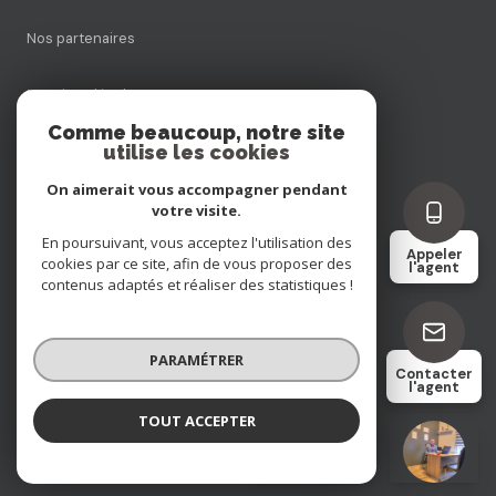
Nos partenaires
Mentions légales
Comme beaucoup, notre site
utilise les cookies
Admin
On aimerait vous accompagner pendant
Politique RGPD
votre visite.
En poursuivant, vous acceptez l'utilisation des
Appeler
cookies par ce site, afin de vous proposer des
Cookies
l'agent
contenus adaptés et réaliser des statistiques !
© 2026 | Tous droits réservés
PARAMÉTRER
Contacter
l'agent
Réalisé par
TOUT ACCEPTER
Remi ENTE
Négociateur