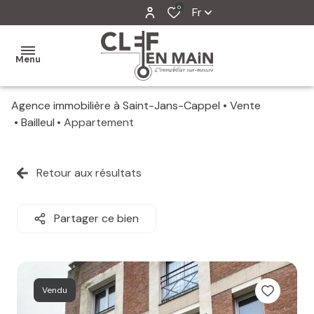
0
Fr
Menu
Agence immobilière à Saint-Jans-Cappel
Vente
MON
Bailleul
Appartement
AGENCE
MES
Retour aux résultats
VENTES
MES
Partager ce bien
VENDUS
ESTIMATION
Vendu
ALERTE