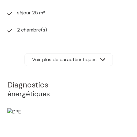
000 € Honoraires d'agence inclus dont 8 000 €
séjour 25 m²
(3,63%) à la charge de l'acquéreur, soit 220 000 € net
vendeur.Envie d'en savoir plus ? Prenez contact avec
nous. Référence : 307
2 chambre(s)
1 salle(s) d'eau
Voir plus de caractéristiques
construit en 1996
cuisine séparée (semi-équipée)
Diagnostics
énergétiques
Chauffage individuel : radiateur (electrique)
1 garage(s)
exposition Sud