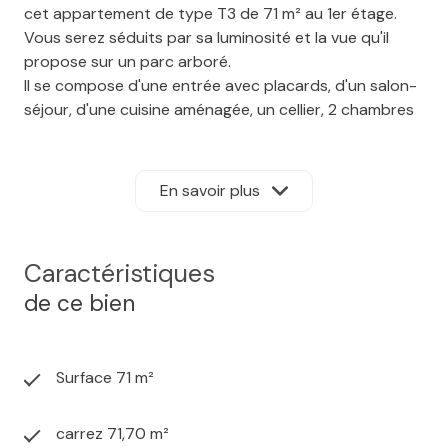
cet appartement de type T3 de 71 m² au 1er étage.
Vous serez séduits par sa luminosité et la vue qu'il
propose sur un parc arboré.
Il se compose d'une entrée avec placards, d'un salon-
séjour, d'une cuisine aménagée, un cellier, 2 chambres
(10 m² et 12 m²), une salle de bains et un WC.
Une jolie terrasse exposée SUD, ainsi qu'une cave et un
garage complète l'appartement
En savoir plus
Résidence très calme et prisée en hyper centre avec
parc privée arboré. BEN VENDU LIBRE D'OCCUPATION -
DISPONIBLE DE SUITE
Caractéristiques
Nombre de lots : 97 lots dont 42 lots logements -
de ce bien
Budget trimestriel de copropriété pour l'appartement
: 392 €
POSSIBILITE DE VISITE VIRTUELLE lien :
https://tour.previsite.com/AE255750-D173-C9EE-
Surface 71 m²
409A-822E29D3796F
Pour toute visite, contactez votre agence CLEF EN
carrez 71,70 m²
MAIN - Rémi ENTE : 06 25 78 50 78 Prix de vente : 228