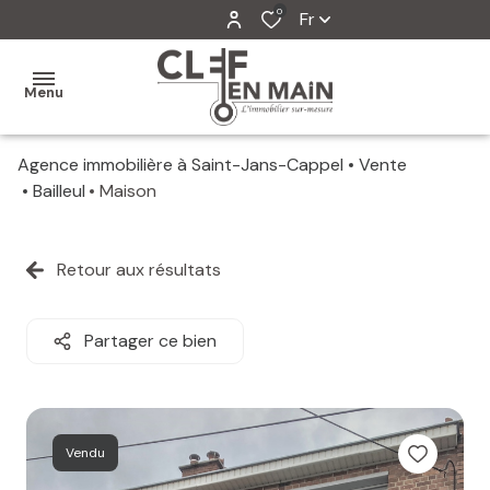
0
Fr
Menu
Agence immobilière à Saint-Jans-Cappel
Vente
MON
Bailleul
Maison
AGENCE
MES
Retour aux résultats
VENTES
MES
Partager ce bien
VENDUS
ESTIMATION
Vendu
ALERTE