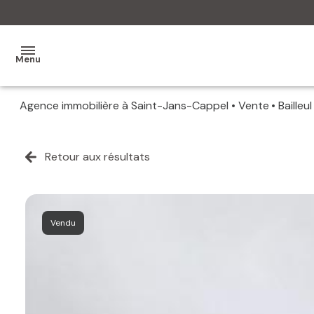
Menu
Agence immobilière à Saint-Jans-Cappel
Vente
Bailleul
MON
AGENCE
Retour aux résultats
MES
VENTES
MES
Vendu
VENDUS
ESTIMATION
ALERTE