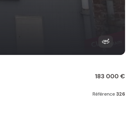
183 000 €
Référence
326