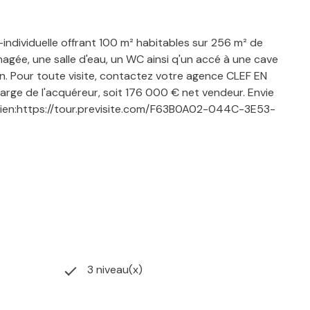
ndividuelle offrant 100 m² habitables sur 256 m² de
nagée, une salle d'eau, un WC ainsi q'un accé à une cave
en. Pour toute visite, contactez votre agence CLEF EN
arge de l'acquéreur, soit 176 000 € net vendeur. Envie
Lien:https://tour.previsite.com/F63B0A02-044C-3E53-
3 niveau(x)