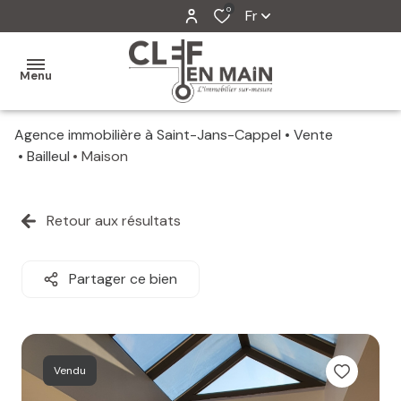
0
Fr
Menu
Agence immobilière à Saint-Jans-Cappel
Vente
MON
Bailleul
Maison
AGENCE
MES
Retour aux résultats
VENTES
MES
Partager ce bien
VENDUS
ESTIMATION
Vendu
ALERTE