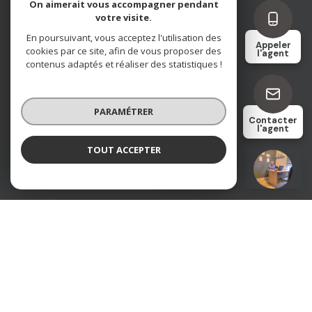
On aimerait vous accompagner pendant
votre visite.
Nos honoraires
En poursuivant, vous acceptez l'utilisation des
Appeler
cookies par ce site, afin de vous proposer des
l'agent
contenus adaptés et réaliser des statistiques !
Nos partenaires
Mentions légales
PARAMÉTRER
Contacter
l'agent
Admin
TOUT ACCEPTER
Remi ENTE
Négociateur
Politique RGPD
Cookies
© 2026 | Tous droits réservés
Réalisé par