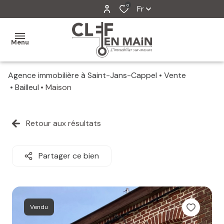
0
Fr
Menu
Agence immobilière à Saint-Jans-Cappel
Vente
MON
Bailleul
Maison
AGENCE
MES
Retour aux résultats
VENTES
MES
Partager ce bien
VENDUS
ESTIMATION
Vendu
ALERTE