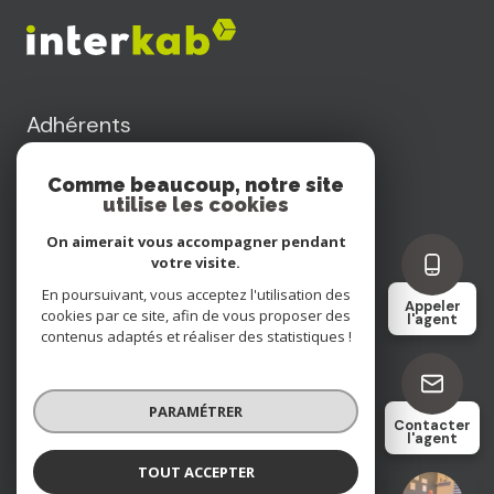
Adhérents
Comme beaucoup, notre site
utilise les cookies
On aimerait vous accompagner pendant
votre visite.
Nos honoraires
En poursuivant, vous acceptez l'utilisation des
Appeler
cookies par ce site, afin de vous proposer des
l'agent
contenus adaptés et réaliser des statistiques !
Nos partenaires
Mentions légales
PARAMÉTRER
Contacter
l'agent
Admin
TOUT ACCEPTER
Remi ENTE