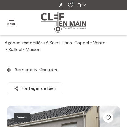
0
Fr
Menu
Agence immobilière à Saint-Jans-Cappel
Vente
MON
Bailleul
Maison
AGENCE
MES
Retour aux résultats
VENTES
MES
Partager ce bien
VENDUS
ESTIMATION
Vendu
ALERTE