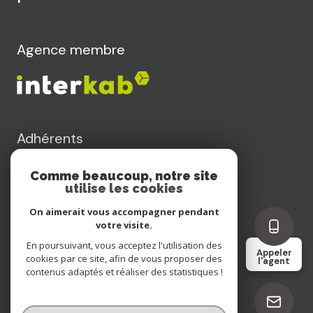
Agence membre
Adhérents
Comme beaucoup, notre site
utilise les cookies
On aimerait vous accompagner pendant
votre visite.
Nos honoraires
En poursuivant, vous acceptez l'utilisation des
Appeler
cookies par ce site, afin de vous proposer des
l'agent
contenus adaptés et réaliser des statistiques !
Nos partenaires