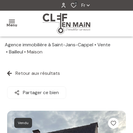
0
Fr
Menu
Agence immobilière à Saint-Jans-Cappel
Vente
MON
Bailleul
Maison
AGENCE
MES
Retour aux résultats
VENTES
MES
Partager ce bien
VENDUS
ESTIMATION
Vendu
ALERTE