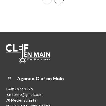
Agence Clef en Main
+33625785078
remi.ente@gmail.com
78 Meulenstraete
59270 Saint-Jans-Cappel