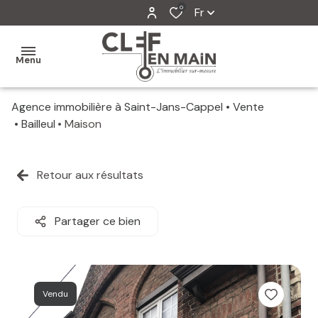
0
Fr
Menu
Agence immobilière à Saint-Jans-Cappel
Vente
MON
Bailleul
Maison
AGENCE
MES
Retour aux résultats
VENTES
MES
Partager ce bien
VENDUS
ESTIMATION
Vendu
ALERTE