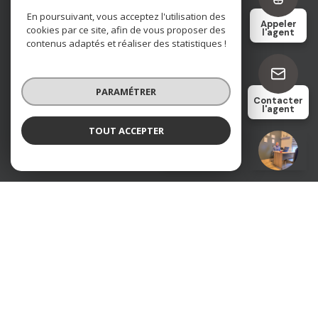
Nos honoraires
En poursuivant, vous acceptez l'utilisation des
Appeler
cookies par ce site, afin de vous proposer des
l'agent
contenus adaptés et réaliser des statistiques !
Nos partenaires
Mentions légales
PARAMÉTRER
Contacter
l'agent
Admin
TOUT ACCEPTER
Remi ENTE
Négociateur
Politique RGPD
Cookies
© 2026 | Tous droits réservés
Réalisé par