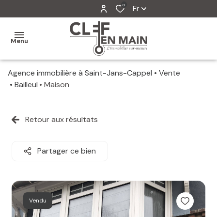
0
Fr
Menu
Agence immobilière à Saint-Jans-Cappel
Vente
MON
Bailleul
Maison
AGENCE
MES
Retour aux résultats
VENTES
MES
Partager ce bien
VENDUS
ESTIMATION
Vendu
ALERTE