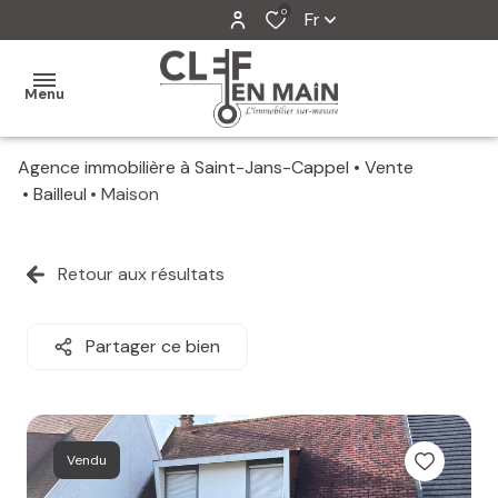
0
Fr
Menu
Agence immobilière à Saint-Jans-Cappel
Vente
MON
Bailleul
Maison
AGENCE
MES
Retour aux résultats
VENTES
MES
Partager ce bien
VENDUS
ESTIMATION
Vendu
ALERTE