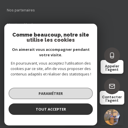
Nos partenaires
Mentions légales
Comme beaucoup, notre site
utilise les cookies
Admin
On aimerait vous accompagner pendant
Politique RGPD
votre visite.
En poursuivant, vous acceptez l'utilisation des
Appeler
cookies par ce site, afin de vous proposer des
Cookies
l'agent
contenus adaptés et réaliser des statistiques !
© 2026 | Tous droits réservés
PARAMÉTRER
Contacter
l'agent
Réalisé par
TOUT ACCEPTER
Remi ENTE
Négociateur