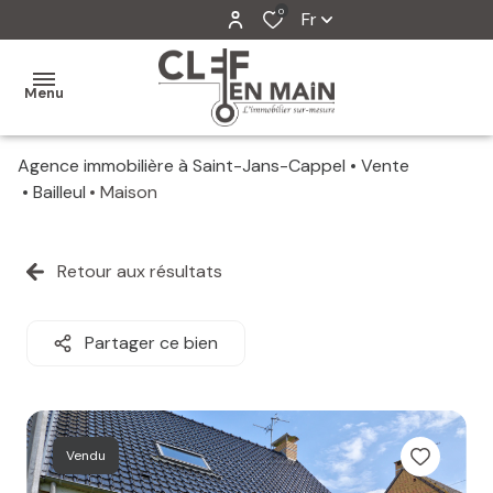
0
Fr
Menu
Agence immobilière à Saint-Jans-Cappel
Vente
MON
Bailleul
Maison
AGENCE
MES
Retour aux résultats
VENTES
MES
Partager ce bien
VENDUS
ESTIMATION
Vendu
ALERTE