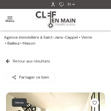
0
Fr
Menu
Agence immobilière à Saint-Jans-Cappel
Vente
MON
Bailleul
Maison
AGENCE
MES
Retour aux résultats
VENTES
MES
Partager ce bien
VENDUS
ESTIMATION
Vendu
ALERTE