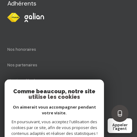
Adhérents
Nos honoraires
Nos partenaires
Mentions légales
Comme beaucoup, notre site
utilise les cookies
Admin
On aimerait vous accompagner pendant
Politique RGPD
votre visite.
En poursuivant, vous acceptez l'utilisation des
Appeler
cookies par ce site, afin de vous proposer des
Cookies
l'agent
contenus adaptés et réaliser des statistiques !