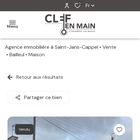
0
Fr
Menu
Agence immobilière à Saint-Jans-Cappel
Vente
MON
Bailleul
Maison
AGENCE
MES
Retour aux résultats
VENTES
MES
Partager ce bien
VENDUS
ESTIMATION
Vendu
ALERTE