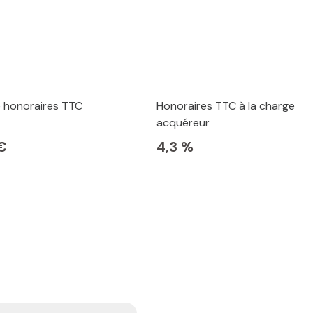
e honoraires TTC
Honoraires TTC à la charge
acquéreur
€
4,3 %