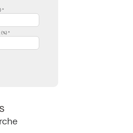
 *
 (%) *
s
erche