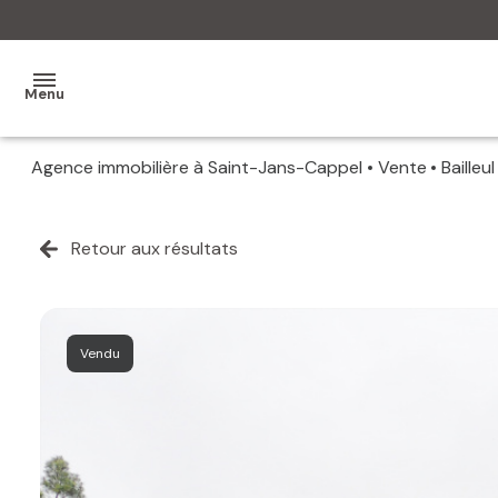
Menu
Agence immobilière à Saint-Jans-Cappel
Vente
Bailleul
MON
AGENCE
Retour aux résultats
MES
VENTES
MES
Vendu
VENDUS
ESTIMATION
ALERTE