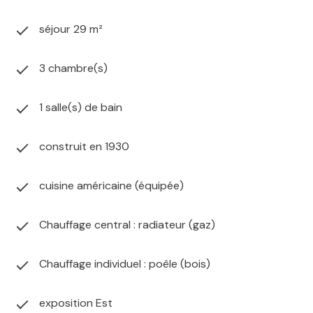
exposé sont disponibles sur le site Géorisques :
séjour 29 m²
www.georisques.gouv.fr
Pour toute visite, contactez votre agence CLEF EN
MAIN - Rémi ENTE : 06 25 78 50 78 Prix de vente : 219
3 chambre(s)
500 € Honoraires d'agence inclus dont 9 500 €
(4.52% ) à la charge de l'acquéreur, soit 210 000 € net
1 salle(s) de bain
vendeur. Envie d'en savoir plus ? Prenez contact avec
votre agence CLEF EN MAIN Référence : 626
construit en 1930
cuisine américaine (équipée)
Chauffage central : radiateur (gaz)
Chauffage individuel : poêle (bois)
exposition Est