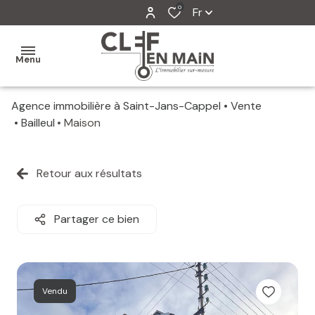
0
Fr
Menu
Agence immobilière à Saint-Jans-Cappel
Vente
MON
Bailleul
Maison
AGENCE
MES
Retour aux résultats
VENTES
MES
Partager ce bien
VENDUS
ESTIMATION
Vendu
ALERTE