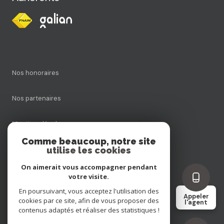
Nos honoraires
Nos partenaires
Mentions légales
Comme beaucoup, notre site
utilise les cookies
Admin
On aimerait vous accompagner pendant
Politique RGPD
votre visite.
En poursuivant, vous acceptez l'utilisation des
Appeler
cookies par ce site, afin de vous proposer des
Cookies
l'agent
contenus adaptés et réaliser des statistiques !