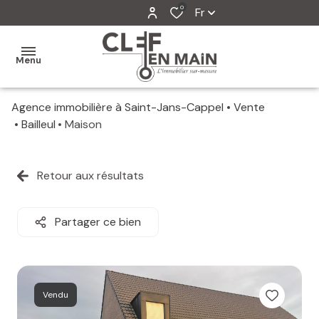
0
Fr
Menu
Agence immobilière à Saint-Jans-Cappel
Vente
MON
Bailleul
Maison
AGENCE
MES
Retour aux résultats
VENTES
MES
Partager ce bien
VENDUS
ESTIMATION
Vendu
ALERTE