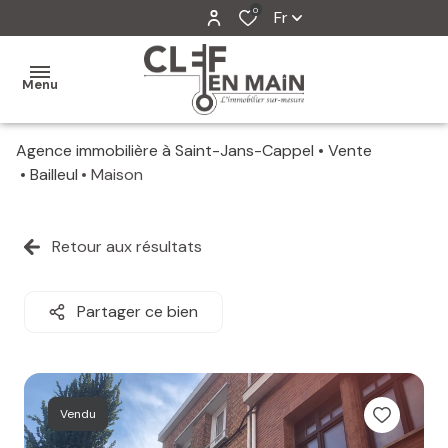
0
Fr
Menu
Agence immobilière à Saint-Jans-Cappel
Vente
MON
Bailleul
Maison
AGENCE
MES
Retour aux résultats
VENTES
MES
Partager ce bien
VENDUS
ESTIMATION
Vendu
ALERTE