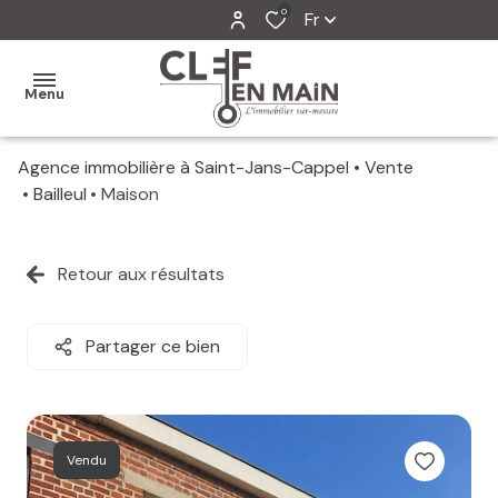
0
Fr
Menu
Agence immobilière à Saint-Jans-Cappel
Vente
MON
Bailleul
Maison
AGENCE
MES
Retour aux résultats
VENTES
MES
Partager ce bien
VENDUS
ESTIMATION
Vendu
ALERTE