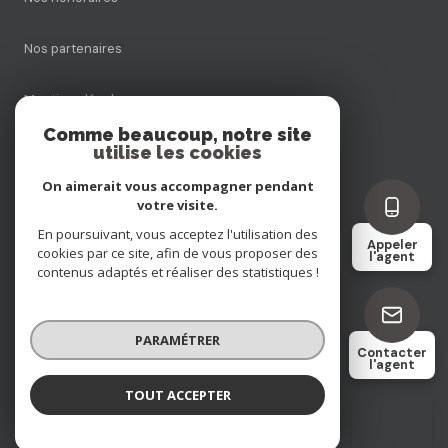
Nos partenaires
Mentions légales
Comme beaucoup, notre site
utilise les cookies
Admin
On aimerait vous accompagner pendant
Politique RGPD
votre visite.
En poursuivant, vous acceptez l'utilisation des
Appeler
cookies par ce site, afin de vous proposer des
Cookies
l'agent
contenus adaptés et réaliser des statistiques !
© 2026 | Tous droits réservés
PARAMÉTRER
Contacter
l'agent
Réalisé par
TOUT ACCEPTER
Sebastien SWYNDAUW
Négociateur