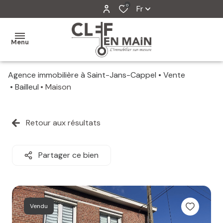
0
Fr
Menu
Agence immobilière à Saint-Jans-Cappel
Vente
MON
Bailleul
Maison
AGENCE
MES
Retour aux résultats
VENTES
MES
Partager ce bien
VENDUS
ESTIMATION
Vendu
ALERTE