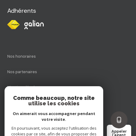
Adhérents
Nos honoraires
Nos partenaires
Mentions légales
Comme beaucoup, notre site
utilise les cookies
Admin
On aimerait vous accompagner pendant
Politique RGPD
votre visite.
En poursuivant, vous acceptez l'utilisation des
Appeler
cookies par ce site, afin de vous proposer des
Cookies
l'agent