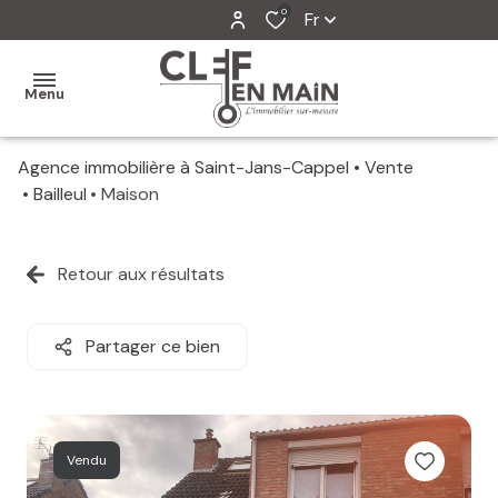
0
Fr
Menu
Agence immobilière à Saint-Jans-Cappel
Vente
MON
Bailleul
Maison
AGENCE
MES
Retour aux résultats
VENTES
MES
Partager ce bien
VENDUS
ESTIMATION
Vendu
ALERTE