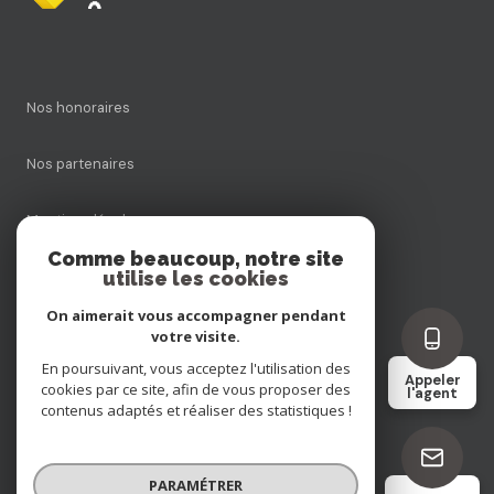
Nos honoraires
Nos partenaires
Mentions légales
Comme beaucoup, notre site
utilise les cookies
Admin
On aimerait vous accompagner pendant
Politique RGPD
votre visite.
En poursuivant, vous acceptez l'utilisation des
Appeler
cookies par ce site, afin de vous proposer des
Cookies
l'agent
contenus adaptés et réaliser des statistiques !
© 2026 | Tous droits réservés
PARAMÉTRER