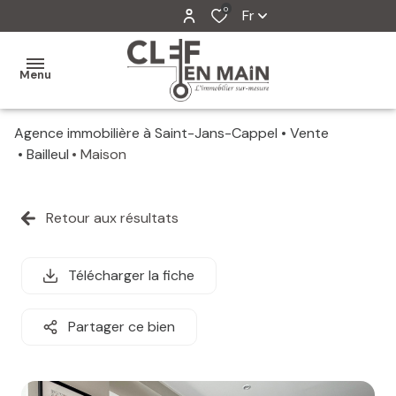
0
Fr
Menu
Agence immobilière à Saint-Jans-Cappel
Vente
MON
Bailleul
Maison
AGENCE
MES
Retour aux résultats
VENTES
MES
Télécharger la fiche
VENDUS
Partager ce bien
ESTIMATION
ALERTE