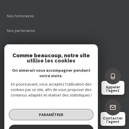
Nos honoraires
Nos partenaires
Mentions légales
Comme beaucoup, notre site
utilise les cookies
Admin
On aimerait vous accompagner pendant
Politique RGPD
votre visite.
En poursuivant, vous acceptez l'utilisation des
Appeler
cookies par ce site, afin de vous proposer des
Cookies
l'agent
contenus adaptés et réaliser des statistiques !
© 2026 | Tous droits réservés
PARAMÉTRER
Contacter
l'agent