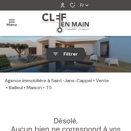
0
Fr
Menu
MON
Filtrer
AGENCE
MES
VENTES
Agence immobilière à Saint-Jans-Cappel
Vente
Bailleul
Maison
T5
MES
VENDUS
ESTIMATION
Désolé,
ALERTE
Aucun bien ne correspond à vos