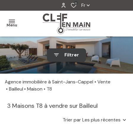
0
Fr
Menu
MON
Filtrer
AGENCE
MES
VENTES
Agence immobilière à Saint-Jans-Cappel
Vente
Bailleul
Maison
T8
MES
VENDUS
3
Maisons T8 à vendre sur Bailleul
ESTIMATION
Trier par Les plus récentes
ALERTE