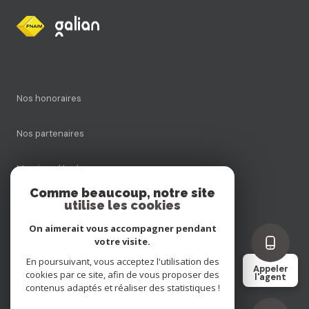
Nos honoraires
Nos partenaires
Mentions légales
Comme beaucoup, notre site
utilise les cookies
Admin
On aimerait vous accompagner pendant
Politique RGPD
votre visite.
En poursuivant, vous acceptez l'utilisation des
Appeler
cookies par ce site, afin de vous proposer des
Cookies
l'agent
contenus adaptés et réaliser des statistiques !