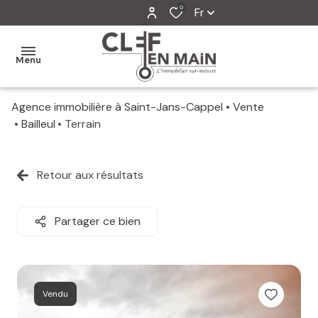
0
Fr
Menu
Agence immobilière à Saint-Jans-Cappel
Vente
MON
Bailleul
Terrain
AGENCE
MES
Retour aux résultats
VENTES
MES
Partager ce bien
VENDUS
ESTIMATION
Vendu
ALERTE