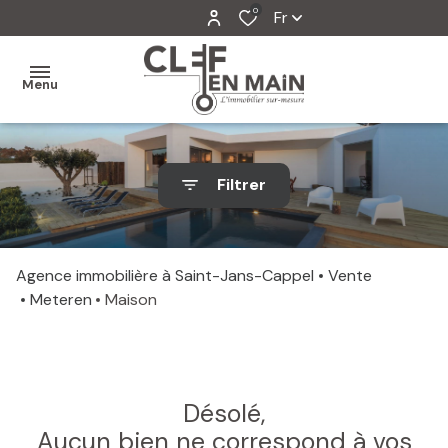
0
Fr
Menu
MON
Filtrer
AGENCE
MES
VENTES
Agence immobilière à Saint-Jans-Cappel
Vente
Meteren
Maison
MES
VENDUS
ESTIMATION
Désolé,
ALERTE
Aucun bien ne correspond à vos