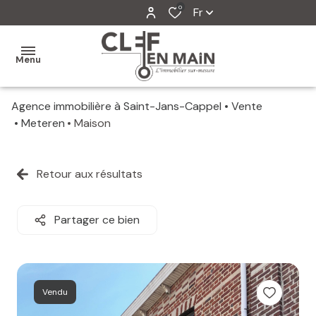
0
Fr
Menu
Agence immobilière à Saint-Jans-Cappel
Vente
MON
Meteren
Maison
AGENCE
MES
Retour aux résultats
VENTES
MES
Partager ce bien
VENDUS
ESTIMATION
Vendu
ALERTE