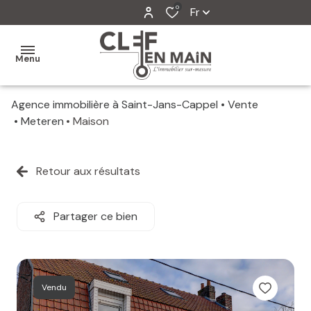
0
Fr
Menu
Agence immobilière à Saint-Jans-Cappel
Vente
MON
Meteren
Maison
AGENCE
MES
Retour aux résultats
VENTES
MES
Partager ce bien
VENDUS
ESTIMATION
Vendu
ALERTE