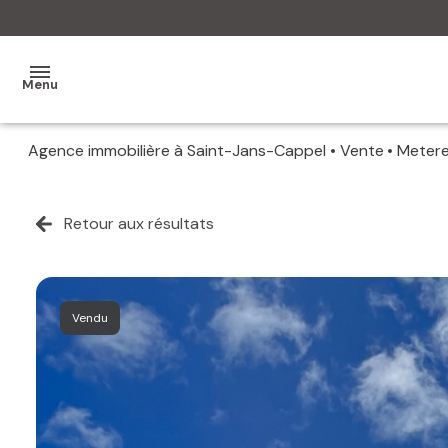
Menu
Agence immobilière à Saint-Jans-Cappel
Vente
Meter
MON
AGENCE
Retour aux résultats
MES
VENTES
MES
Vendu
VENDUS
ESTIMATION
ALERTE