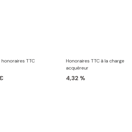
e honoraires TTC
Honoraires TTC à la charge
acquéreur
 €
4,32 %