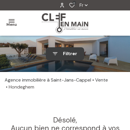
0
Fr
Menu
MON
Filtrer
AGENCE
MES
VENTES
Agence immobilière à Saint-Jans-Cappel
Vente
Hondeghem
MES
VENDUS
ESTIMATION
Désolé,
ALERTE
Aucun bien ne correspond à vos