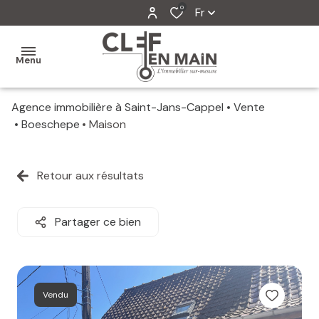
0
Fr
Menu
Agence immobilière à Saint-Jans-Cappel
Vente
MON
Boeschepe
Maison
AGENCE
MES
Retour aux résultats
VENTES
MES
Partager ce bien
VENDUS
ESTIMATION
Vendu
ALERTE