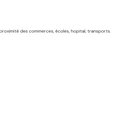
ximité des commerces, écoles, hopital, transports.
gouv.fr
 RSAC de DUNKERQUE sous le numéro 884 342 171
 EUR net vendeur. Envie d'en savoir plus ? Prenez