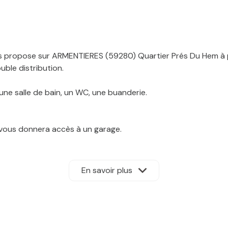
ropose sur ARMENTIERES (59280) Quartier Prés Du Hem à pro
ble distribution.
une salle de bain, un WC, une buanderie.
é vous donnera accès à un garage.
te aucun travaux de gros oeuvre.
posé sont disponibles sur le site Géorisques : www.georisques.
En savoir plus
N -Monsieur MATHIS Julien Tél O6 50 13 97 2O enregistré au
nt 8 500 EUR (5.62%) à la charge de l'acquéreur, soit 151 000
9