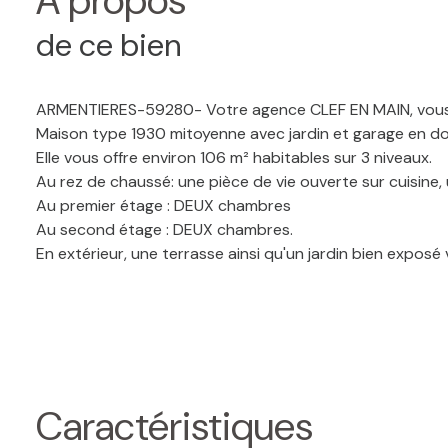
A propos
de ce bien
ARMENTIERES-59280- Votre agence CLEF EN MAIN, vous p
Maison type 1930 mitoyenne avec jardin et garage en dou
Elle vous offre environ 106 m² habitables sur 3 niveaux.
Au rez de chaussé: une pièce de vie ouverte sur cuisine, 
Au premier étage : DEUX chambres
Au second étage : DEUX chambres.
En extérieur, une terrasse ainsi qu'un jardin bien expos
Le bien se trouve en très bon état général et ne présen
IDEAL PREMIER ACHAT OU INVESTISSEUR
Les informations sur les risques auxquels ce bien est ex
Pour toute visite, contactez votre agence CLEF EN MAI
Prix de vente : 159 500EUR Honoraires d'agence inclus do
contact avec votre agence CLEF EN MAIN Référence :71
Caractéristiques