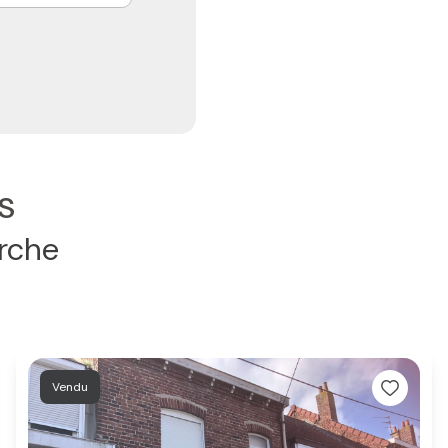
s
erche
Vendu