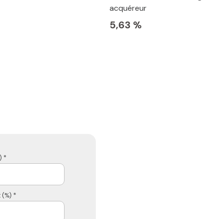
acquéreur
€
5,63 %
 *
 (%) *