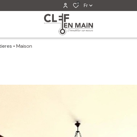
0
Fr
tieres
Maison