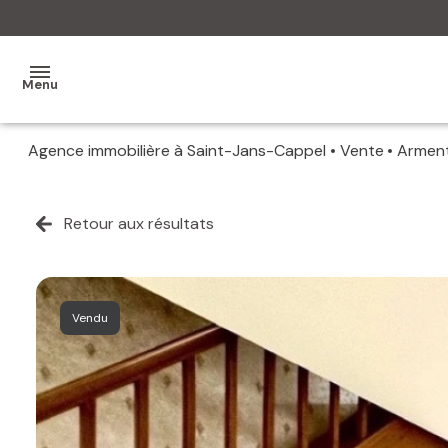
Menu
Agence immobilière à Saint-Jans-Cappel
Vente
Armen
MON
AGENCE
Retour aux résultats
MES
VENTES
MES
Vendu
VENDUS
ESTIMATION
ALERTE