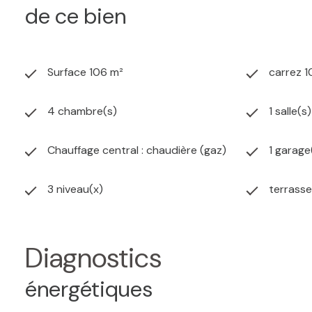
de ce bien
Surface 106 m²
carrez 1
4 chambre(s)
1 salle(s
Chauffage central : chaudière (gaz)
1 garage
3 niveau(x)
terrasse
Diagnostics
énergétiques